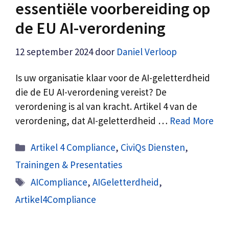
essentiële voorbereiding op
de EU AI-verordening
12 september 2024
door
Daniel Verloop
Is uw organisatie klaar voor de AI-geletterdheid
die de EU AI-verordening vereist? De
verordening is al van kracht. Artikel 4 van de
verordening, dat AI-geletterdheid …
Read More
Categorieën
Artikel 4 Compliance
,
CiviQs Diensten
,
Trainingen & Presentaties
Tags
AICompliance
,
AIGeletterdheid
,
Artikel4Compliance