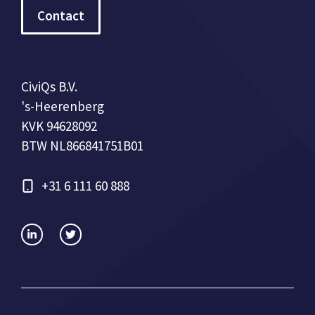
Contact
CiviQs B.V.
's-Heerenberg
KVK 94628092
BTW NL866841751B01
+31 6 111 60 888