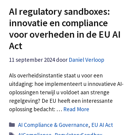
AI regulatory sandboxes:
innovatie en compliance
voor overheden in de EU AI
Act
11 september 2024
door
Daniel Verloop
Als overheidsinstantie staat u voor een
uitdaging: hoe implementeert u innovatieve AI-
oplossingen terwijl u voldoet aan strenge
regelgeving? De EU heeft een interessante
oplossing bedacht: …
Read More
Categorieën
AI Compliance & Governance
,
EU AI Act
Tags
AICompliance
,
RegulatorySandbox