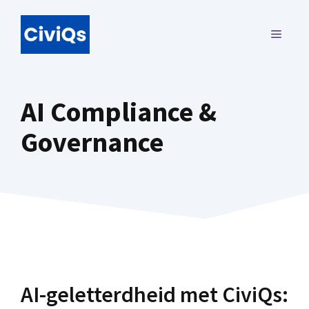
Ga
naar
MENU
de
inhoud
AI Compliance &
Governance
AI-geletterdheid met CiviQs: