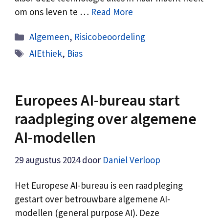
om ons leven te …
Read More
Categorieën
Algemeen
,
Risicobeoordeling
Tags
AIEthiek
,
Bias
Europees AI-bureau start
raadpleging over algemene
AI-modellen
29 augustus 2024
door
Daniel Verloop
Het Europese AI-bureau is een raadpleging
gestart over betrouwbare algemene AI-
modellen (general purpose AI). Deze