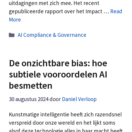
uitdagingen met zich mee. Het recent
gepubliceerde rapport over het Impact …
Read
More
Categorieën
AI Compliance & Governance
De onzichtbare bias: hoe
subtiele vooroordelen AI
besmetten
30 augustus 2024
door
Daniel Verloop
Kunstmatige intelligentie heeft zich razendsnel
verspreid door onze wereld en het lijkt soms
alsof deze technologie alles in haar macht heeft