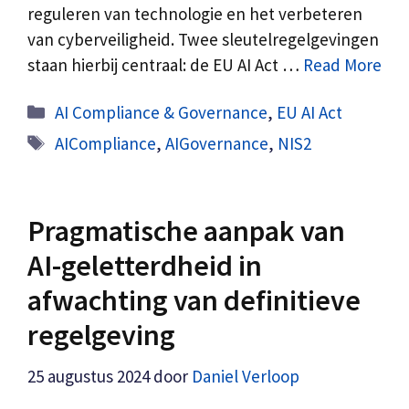
reguleren van technologie en het verbeteren
van cyberveiligheid. Twee sleutelregelgevingen
staan hierbij centraal: de EU AI Act …
Read More
Categorieën
AI Compliance & Governance
,
EU AI Act
Tags
AICompliance
,
AIGovernance
,
NIS2
Pragmatische aanpak van
AI-geletterdheid in
afwachting van definitieve
regelgeving
25 augustus 2024
door
Daniel Verloop