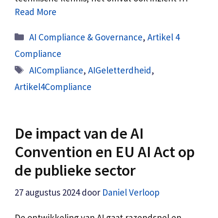
Read More
Categorieën
AI Compliance & Governance
,
Artikel 4
Compliance
Tags
AICompliance
,
AIGeletterdheid
,
Artikel4Compliance
De impact van de AI
Convention en EU AI Act op
de publieke sector
27 augustus 2024
door
Daniel Verloop
De ontwikkeling van AI gaat razendsnel en