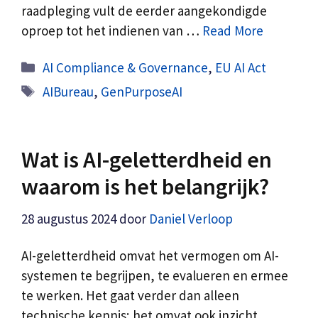
raadpleging vult de eerder aangekondigde
oproep tot het indienen van …
Read More
Categorieën
AI Compliance & Governance
,
EU AI Act
Tags
AIBureau
,
GenPurposeAI
Wat is AI-geletterdheid en
waarom is het belangrijk?
28 augustus 2024
door
Daniel Verloop
AI-geletterdheid omvat het vermogen om AI-
systemen te begrijpen, te evalueren en ermee
te werken. Het gaat verder dan alleen
technische kennis; het omvat ook inzicht …