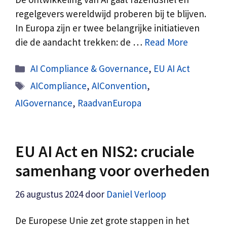
regelgevers wereldwijd proberen bij te blijven.
In Europa zijn er twee belangrijke initiatieven
die de aandacht trekken: de …
Read More
Categorieën
AI Compliance & Governance
,
EU AI Act
Tags
AICompliance
,
AIConvention
,
AIGovernance
,
RaadvanEuropa
EU AI Act en NIS2: cruciale
samenhang voor overheden
26 augustus 2024
door
Daniel Verloop
De Europese Unie zet grote stappen in het