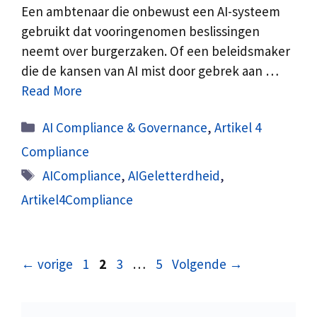
Een ambtenaar die onbewust een AI-systeem
gebruikt dat vooringenomen beslissingen
neemt over burgerzaken. Of een beleidsmaker
die de kansen van AI mist door gebrek aan …
Read More
Categorieën
AI Compliance & Governance
,
Artikel 4
Compliance
Tags
AICompliance
,
AIGeletterdheid
,
Artikel4Compliance
Pagina
Pagina
Pagina
Pagina
←
vorige
1
2
3
…
5
Volgende
→