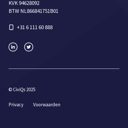
KVK 94628092
BTW NL866841751B01
+31 6 111 60 888
© CiviQs 2025
Privacy
Voorwaarden