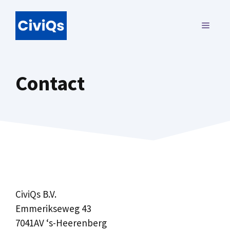
Ga
naar
MENU
de
inhoud
Contact
CiviQs B.V.
Emmerikseweg 43
7041AV ‘s-Heerenberg