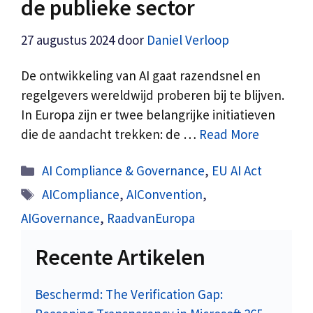
de publieke sector
27 augustus 2024
door
Daniel Verloop
De ontwikkeling van AI gaat razendsnel en
regelgevers wereldwijd proberen bij te blijven.
In Europa zijn er twee belangrijke initiatieven
die de aandacht trekken: de …
Read More
Categorieën
AI Compliance & Governance
,
EU AI Act
Tags
AICompliance
,
AIConvention
,
AIGovernance
,
RaadvanEuropa
Recente Artikelen
Beschermd: The Verification Gap: