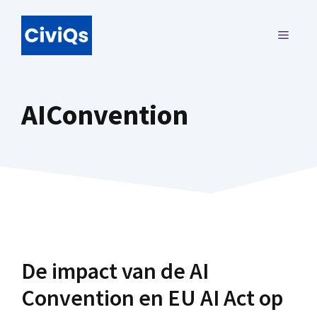
Ga
naar
MENU
de
inhoud
AIConvention
De impact van de AI
Convention en EU AI Act op