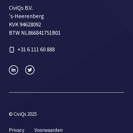
CiviQs B.V.
's-Heerenberg
KVK 94628092
BTW NL866841751B01
+31 6 111 60 888
© CiviQs 2025
Privacy
Voorwaarden