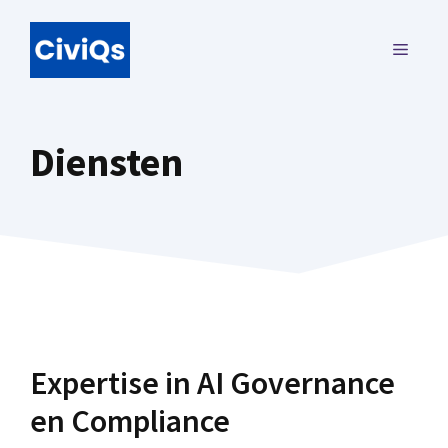
Ga
naar
MENU
de
inhoud
Diensten
Expertise in AI Governance
en Compliance