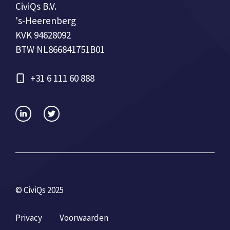
CiviQs B.V.
's-Heerenberg
KVK 94628092
BTW NL866841751B01
+31 6 111 60 888
© CiviQs 2025
Privacy
Voorwaarden