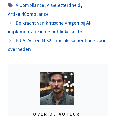
Tags
AICompliance
,
AIGeletterdheid
,
Artikel4Compliance
De kracht van kritische vragen bij AI-
implementatie in de publieke sector
EU AI Act en NIS2: cruciale samenhang voor
overheden
OVER DE AUTEUR