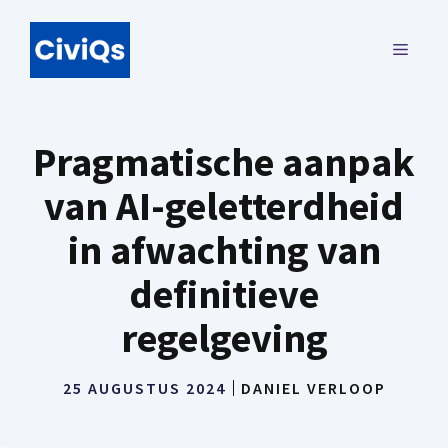
Ga
naar
MENU
de
inhoud
Pragmatische aanpak
van AI-geletterdheid
in afwachting van
definitieve
regelgeving
25 AUGUSTUS 2024
DANIEL VERLOOP