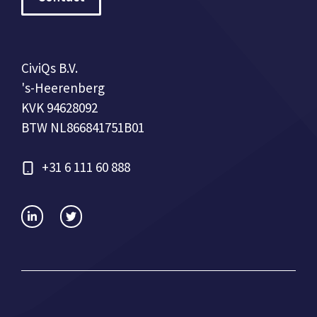
CiviQs B.V.
's-Heerenberg
KVK 94628092
BTW NL866841751B01
+31 6 111 60 888