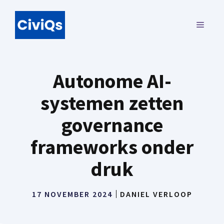
Ga
naar
MENU
de
inhoud
Autonome AI-
systemen zetten
governance
frameworks onder
druk
17 NOVEMBER 2024
DANIEL VERLOOP