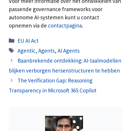
Voor meer informatie over het ontwikkelen van
passende governance frameworks voor
autonome AI-systemen kunt u contact
opnemen via de
contactpagina
.
Categorieën
EU AI Act
Tags
Agentic
,
Agents
,
AI Agents
Baanbrekende ontdekking: AI-taalmodellen
blijken verborgen hersenstructuren te hebben
The Verification Gap: Reasoning
Transparency in Microsoft 365 Copilot