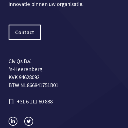
innovatie binnen uw organisatie.
Contact
CiviQs B.V.
's-Heerenberg
KVK 94628092
BTW NL866841751B01
+31 6 111 60 888