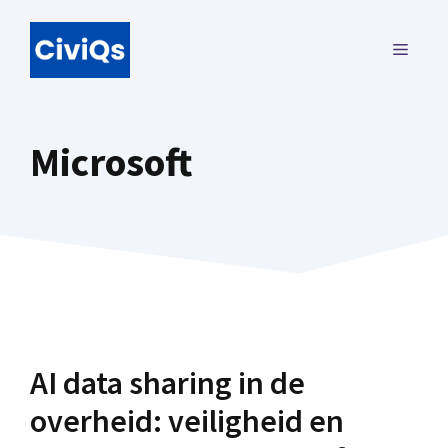
Ga
naar
MENU
de
inhoud
Microsoft
AI data sharing in de
overheid: veiligheid en