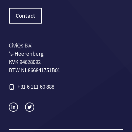
Contact
CiviQs B.V.
's-Heerenberg
KVK 94628092
BTW NL866841751B01
+31 6 111 60 888